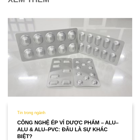
Tin trong ngành
CÔNG NGHỆ ÉP VỈ DƯỢC PHẨM – ALU–
ALU & ALU–PVC: ĐÂU LÀ SỰ KHÁC
BIỆT?