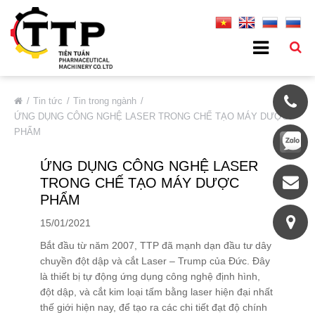
VỀ CHÚNG TÔI
Tin tức
Tin trong ngành
ỨNG DỤNG CÔNG NGHỆ LASER TRONG CHẾ TẠO MÁY DƯỢC
Giới Thiệu Chung
PHẨM
Thông Tin Cơ Bản
ỨNG DỤNG CÔNG NGHỆ LASER
Đối Tác Tiêu Biểu
TRONG CHẾ TẠO MÁY DƯỢC
Thị Trường
PHẨM
Quá Trình Phát Triển
15/01/2021
Hệ Thống Chất Lượng
Bắt đầu từ năm 2007, TTP đã mạnh dạn đầu tư dây
chuyền đột dập và cắt Laser – Trump của Đức. Đây
Chính Sách Bảo Mật
là thiết bị tự động ứng dụng công nghệ định hình,
DỊCH VỤ
đột dập, và cắt kim loại tấm bằng laser hiện đại nhất
thế giới hiện nay, để tạo ra các chi tiết đạt độ chính
SẢN PHẨM