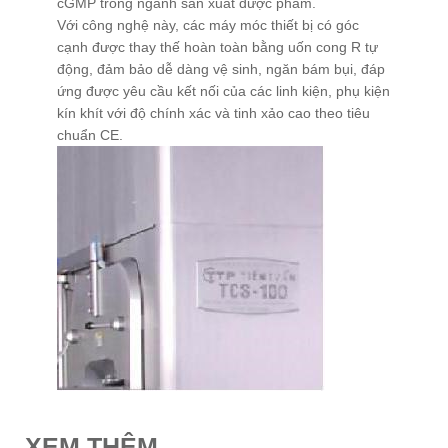
cGMP trong ngành sản xuất dược phẩm.
Với công nghệ này, các máy móc thiết bị có góc
QUY TẮC ỨNG XỬ
cạnh được thay thế hoàn toàn bằng uốn cong R tự
động, đảm bảo dễ dàng vệ sinh, ngăn bám bụi, đáp
MUA HÀNG
ứng được yêu cầu kết nối của các linh kiện, phụ kiện
TUYỂN DỤNG
kín khít với độ chính xác và tinh xảo cao theo tiêu
chuẩn CE.
XEM THÊM