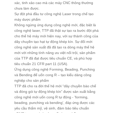
xác, tinh xảo cao mà các máy CNC thông thường
chưa làm được.
Xử Lý Nguyên Liệu
Sự đột phá đầu tư công nghệ Laser trong chế tạo
Tạo Hạt Cốm
máy dược phẩm
Không ngừng ứng dụng công nghệ mới, đặc biệt là
Tạo Hạt Pellet
công nghệ laser, TTP đã thật sự tạo ra bước đột phá
Giải Pháp Trộn Khô
cho thế hệ máy mới hiện nay, với sự thành công của
dây chuyền tạo hạt tự động khép kín. Sự đổi mới
Định Hình Sản Phẩm
công nghệ sản xuất đã đã tạo ra dòng máy thế hệ
Đóng Gói
mới với những tính năng ưu việt nổi trội, sản phẩm
của TTP đã đạt được tiêu chuẩn CE, và phù hợp
Trung Chuyển Nguyên Liệu
tiêu chuẩn 21 CFR part 11 (USA).
Giải Pháp Phòng Độc
Ứng dụng công nghệ Forming, Beading, Punching
và Bending để uốn cong R – tạo kiểu dáng công
Giải Pháp Vệ Sinh
nghiệp cho sản phẩm
Mạng Scada
TTP đã cho ra đời thế hệ mới “dây chuyền bào chế
và đóng gói tự động khép kín” được sản xuất bằng
Giải Pháp Trọn Gói
công nghệ mới uốn cong R tự động - 'forming,
LIÊN HỆ
beading, punching và bending', đáp ứng được các
yêu cầu thẩm mỹ, vệ sinh, đảm bảo tiêu chuẩn
TIN TỨC