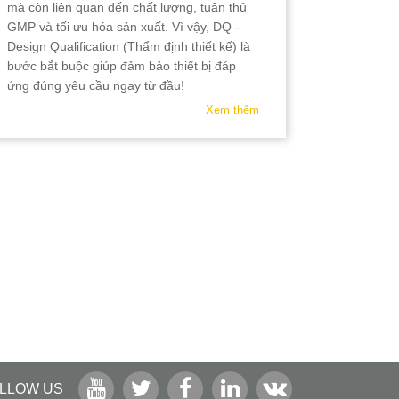
mà còn liên quan đến chất lượng, tuân thủ
cả hay cô
GMP và tối ưu hóa sản xuất. Vì vậy, DQ -
tiêu chuẩn
Design Qualification (Thẩm định thiết kế) là
URS (User 
bước bắt buộc giúp đảm bảo thiết bị đáp
Liệu Yêu 
ứng đúng yêu cầu ngay từ đầu!
cùng quan
Xem thêm
LLOW US