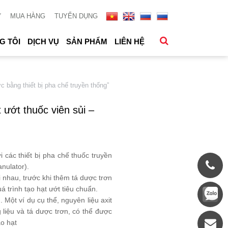
Ử
MUA HÀNG
TUYỂN DỤNG
G TÔI
DỊCH VỤ
SẢN PHẨM
LIÊN HỆ
ằng thiết bị pha chế truyền thống”
ớt thuốc viên sủi –
 các thiết bị pha chế thuốc truyền
nulator).
i nhau, trước khi thêm tá dược trơn
 trình tạo hạt ướt tiêu chuẩn.
 Một ví dụ cụ thể, nguyên liệu axit
 liệu và tá dược trơn, có thể được
ạo hạt