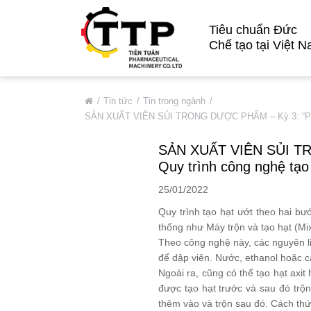
Tiêu chuẩn Đức
Chế tạo tại Việt 
VỀ CHÚNG TÔI
Tin tức
Tin trong ngành
SẢN XUẤT VIÊN SỦI TRONG DƯỢC PHẨM – Kỳ 3: “Phương p
Giới Thiệu Chung
Thông Tin Cơ Bản
SẢN XUẤT VIÊN SỦI TRO
Quy trình công nghệ tạo 
Đối Tác Tiêu Biểu
25/01/2022
Thị Trường
Quá Trình Phát Triển
Quy trình tạo hạt ướt theo hai bư
thống như Máy trộn và tạo hạt (Mix
Hệ Thống Chất Lượng
Theo công nghệ này, các nguyên liệ
Chính Sách Bảo Mật
để dập viên. Nước, ethanol hoặc c
Ngoài ra, cũng có thể tạo hạt axit
DỊCH VỤ
được tạo hạt trước và sau đó tr
thêm vào và trộn sau đó. Cách thứ
SẢN PHẨM