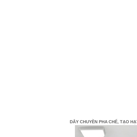
Xử Lý Nguyên Liệu
Tạo Hạt Cốm
Tạo Hạt Pellet
Giải Pháp Trộn Khô
Định Hình Sản Phẩm
Đóng Gói
Trung Chuyển Nguyên Liệu
Giải Pháp Phòng Độc
Giải Pháp Vệ Sinh
Mạng Scada
Giải Pháp Trọn Gói
DÂY CHUYỀN PHA CHẾ, TẠO H
LIÊN HỆ
TIN TỨC