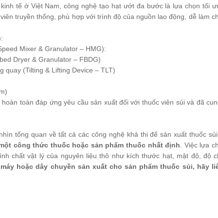
kinh tế ở Việt Nam, công nghệ tạo hạt ướt đa bước là lựa chọn tối ư
 viên truyền thống, phù hợp với trình độ của nguồn lao động, dễ làm c
:
 Speed Mixer & Granulator – HMG):
d-bed Dryer & Granulator – FBDG)
g quay (Tilting & Lifting Device – TLT)
ẩm)
hoàn toàn đáp ứng yêu cầu sản xuất đối với thuốc viên sủi và đã cu
 nhìn tổng quan về tất cả các công nghệ khả thi để sản xuất thuốc s
một công thức thuốc hoặc sản phẩm thuốc nhất định
. Việc lựa c
tính chất vật lý của nguyên liệu thô như kích thước hạt, mật độ, đ
máy hoặc dây chuyền sản xuất cho sản phẩm thuốc sủi, hãy liê