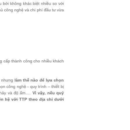
u bởi không khác biệt nhiều so với
hủ công nghệ và chi phí đầu tư vừa
ng cấp thành công cho nhiều khách
ủi nhưng
làm thế nào để lựa chọn
họn công nghệ - quy trình – thiết bị
ộ chảy và độ ẩm….
Vì vậy, nếu quý
n hệ với TTP theo địa chỉ dưới