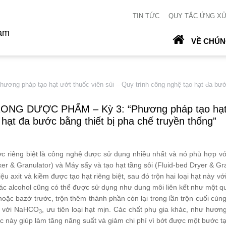
TIN TỨC
QUY TẮC ỨNG X
Nam
VỀ CHÚN
háp tạo hạt ướt thuốc viên sủi – Quy trình công nghệ tạo hạt đa bước b
NG DƯỢC PHẨM – Kỳ 3: “Phương pháp tạo hạt ư
hạt đa bước bằng thiết bị pha chế truyền thống”
ớc riêng biệt là công nghệ được sử dụng nhiều nhất và nó phù hợp với
er & Granulator) và Máy sấy và tạo hạt tầng sôi (Fluid-bed Dryer & Gra
u axit và kiềm được tạo hạt riêng biệt, sau đó trộn hai loại hạt này vớ
ác alcohol cũng có thể được sử dụng như dung môi liên kết như một quá
 hoặc bazờ trước, trộn thêm thành phần còn lại trong lần trộn cuối cùng.
ộn với NaHCO
, ưu tiên loại hạt mịn. Các chất phụ gia khác, như hương
3
c này giúp làm tăng năng suất và giảm chi phí vì bớt được một bước t