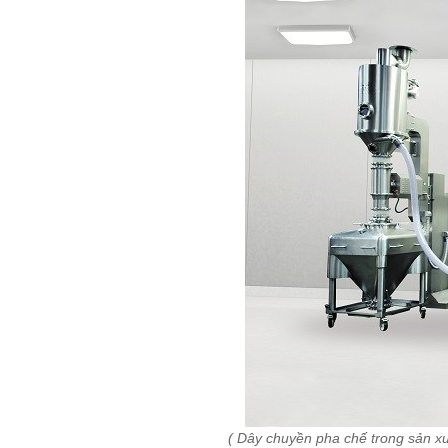
QUY TẮC ỨNG XỬ
MUA HÀNG
TUYỂN DỤNG
( Dây chuyền pha chế trong sản xu