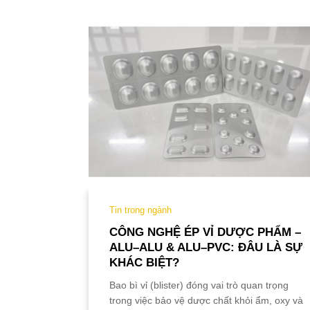
Tin trong ngành
 LƯỢNG
CÔNG NGHỆ ÉP VỈ DƯỢC PHẨM –
ALU–ALU & ALU–PVC: ĐÂU LÀ SỰ
KHÁC BIỆT?
Xem thêm
Bao bì vỉ (blister) đóng vai trò quan trọng
trong việc bảo vệ dược chất khỏi ẩm, oxy và