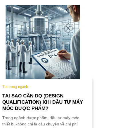
Tin trong ngành
Tin trong 
TẠI SAO CẦN DQ (DESIGN
TẠI SA
QUALIFICATION) KHI ĐẦU TƯ MÁY
TƯ MÁY
MÓC DƯỢC PHẨM?
DƯỢC 
Trong ngành dược phẩm, đầu tư máy móc
Trong ngà
thiết bị không chỉ là câu chuyện về chi phí
móc thiết 