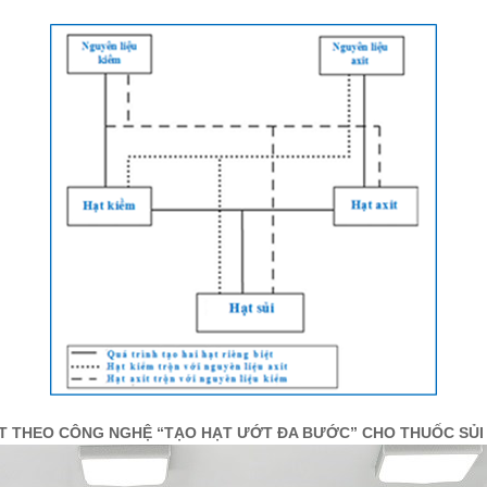
ẠT THEO CÔNG NGHỆ “TẠO HẠT ƯỚT ĐA BƯỚC” CHO THUỐC SỦI