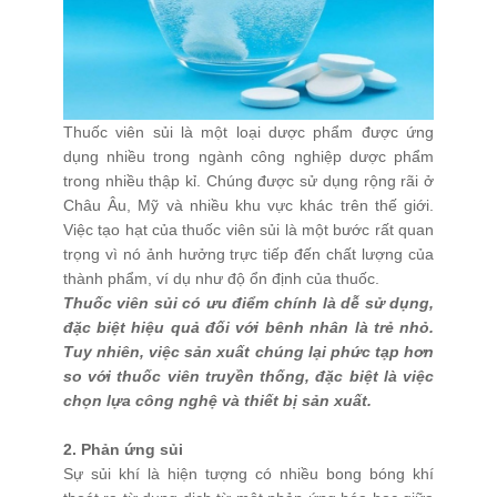
Xử Lý Nguyên Liệu
Tạo Hạt Cốm
Tạo Hạt Pellet
Thuốc viên sủi là một loại dược phẩm được ứng
Giải Pháp Trộn Khô
dụng nhiều trong ngành công nghiệp dược phẩm
trong nhiều thập kỉ. Chúng được sử dụng rộng rãi ở
Định Hình Sản Phẩm
Châu Âu, Mỹ và nhiều khu vực khác trên thế giới.
Đóng Gói
Việc tạo hạt của thuốc viên sủi là một bước rất quan
trọng vì nó ảnh hưởng trực tiếp đến chất lượng của
Trung Chuyển Nguyên Liệu
thành phẩm, ví dụ như độ ổn định của thuốc.
Giải Pháp Phòng Độc
Thuốc viên sủi có ưu điểm chính là dễ sử dụng,
đặc biệt hiệu quả đối với bênh nhân là trẻ nhỏ.
Giải Pháp Vệ Sinh
Tuy nhiên, việc sản xuất chúng lại phức tạp hơn
Mạng Scada
so với thuốc viên truyền thống, đặc biệt là việc
chọn lựa công nghệ và thiết bị sản xuất.
Giải Pháp Trọn Gói
LIÊN HỆ
2. Phản ứng sủi
Sự sủi khí là hiện tượng có nhiều bong bóng khí
TIN TỨC