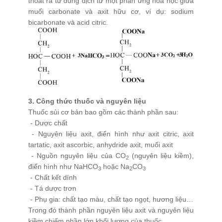
thoát ra từ dung dịch từ một phản ứng hóa học giữa
muối carbonate và axit hữu cơ, ví dụ: sodium
QUY TẮC ỨNG XỬ
bicarbonate và acid citric.
MUA HÀNG
TUYỂN DỤNG
3. Công thức thuốc và nguyên liệu
Thuốc sủi cơ bản bao gồm các thành phần sau:
- Dược chất
- Nguyên liệu axit, điển hình như axit citric, axit
tartatic, axit ascorbic, anhydride axit, muối axit
- Nguồn nguyên liệu của CO
(nguyên liệu kiềm),
2
điển hình như NaHCO
hoặc Na
CO
3
2
3
- Chất kết dính
- Tá dược trơn
- Phụ gia: chất tạo màu, chất tạo ngọt, hương liệu…
Trong đó thành phần nguyên liệu axit và nguyên liệu
kiềm chiếm phần lớn khối lượng của thuốc.