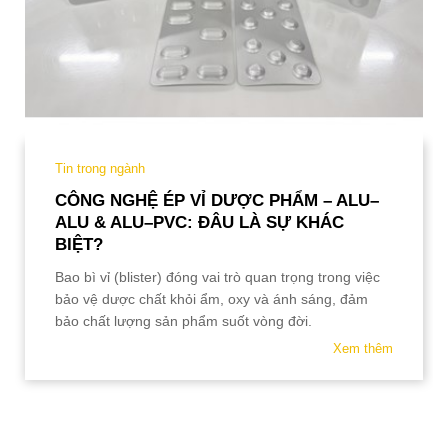
Tin trong ngành
CÔNG NGHỆ ÉP VỈ DƯỢC PHẨM – ALU–
ALU & ALU–PVC: ĐÂU LÀ SỰ KHÁC
BIỆT?
Bao bì vỉ (blister) đóng vai trò quan trọng trong việc
bảo vệ dược chất khỏi ẩm, oxy và ánh sáng, đảm
bảo chất lượng sản phẩm suốt vòng đời.
Xem thêm