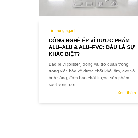
QUY TẮC ỨNG XỬ
MUA HÀNG
Tin trong ngành
TUYỂN DỤNG
 ĐẤT
CÔNG NGHỆ ÉP VỈ DƯỢC PHẨM –
ALU–ALU & ALU–PVC: ĐÂU LÀ SỰ
KHÁC BIỆT?
Xem thêm
Bao bì vỉ (blister) đóng vai trò quan trọng
trong việc bảo vệ dược chất khỏi ẩm, oxy và
ánh sáng, đảm bảo chất lượng sản phẩm
suốt vòng đời.
Xem thêm