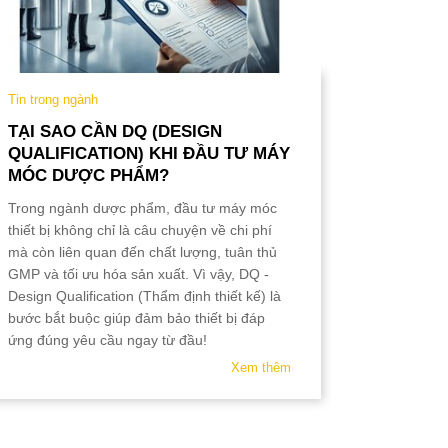
Tin trong ngành
Tin trong 
TẠI SAO CẦN DQ (DESIGN
TẠI SA
QUALIFICATION) KHI ĐẦU TƯ MÁY
TƯ MÁY
MÓC DƯỢC PHẨM?
DƯỢC 
Trong ngành dược phẩm, đầu tư máy móc
Trong ngà
thiết bị không chỉ là câu chuyện về chi phí
móc thiết 
mà còn liên quan đến chất lượng, tuân thủ
cả hay cô
GMP và tối ưu hóa sản xuất. Vì vậy, DQ -
tiêu chuẩn
Design Qualification (Thẩm định thiết kế) là
URS (User 
bước bắt buộc giúp đảm bảo thiết bị đáp
Liệu Yêu 
ứng đúng yêu cầu ngay từ đầu!
cùng quan
Xem thêm