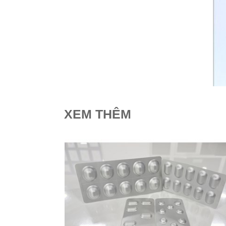
Xử Lý Nguyên Liệu
Tạo Hạt Cốm
Tạo Hạt Pellet
Giải Pháp Trộn Khô
Định Hình Sản Phẩm
Đóng Gói
XEM THÊM
Trung Chuyển Nguyên Liệu
Giải Pháp Phòng Độc
Giải Pháp Vệ Sinh
Mạng Scada
Giải Pháp Trọn Gói
LIÊN HỆ
TIN TỨC