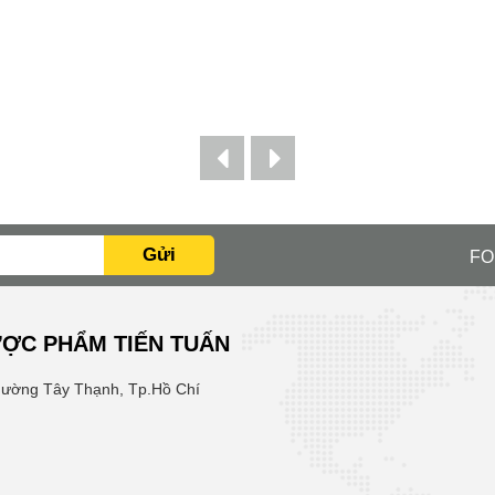
Gửi
FO
ỢC PHẨM TIẾN TUẤN
hường Tây Thạnh, Tp.Hồ Chí