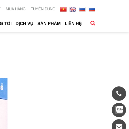
Ử
MUA HÀNG
TUYỂN DỤNG
G TÔI
DỊCH VỤ
SẢN PHẨM
LIÊN HỆ