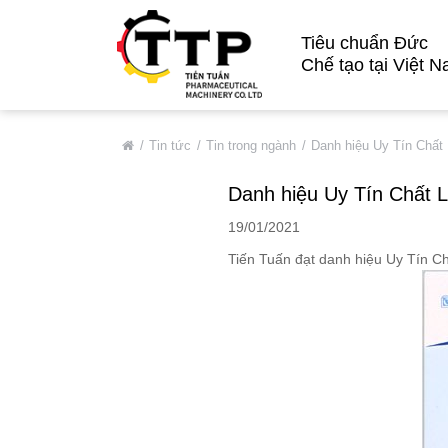
Tiêu chuẩn Đức
Chế tạo tại Việt 
VỀ CHÚNG TÔI
Tin tức
Tin trong ngành
Danh hiệu Uy Tín Chất
Giới Thiệu Chung
Danh hiệu Uy Tín Chất 
Thông Tin Cơ Bản
19/01/2021
Đối Tác Tiêu Biểu
Tiến Tuấn đạt danh hiệu Uy Tín C
Thị Trường
Quá Trình Phát Triển
Hệ Thống Chất Lượng
Chính Sách Bảo Mật
DỊCH VỤ
SẢN PHẨM