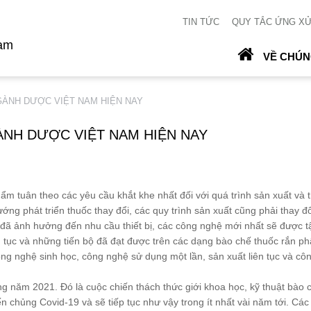
TIN TỨC
QUY TẮC ỨNG X
Nam
VỀ CHÚN
NGÀNH DƯỢC VIỆT NAM HIỆN NAY
ÀNH DƯỢC VIỆT NAM HIỆN NAY
 theo các yêu cầu khắt khe nhất đối với quá trình sản xuất và thi
ớng phát triển thuốc thay đổi, các quy trình sản xuất cũng phải thay đổ
 đã ảnh hưởng đến nhu cầu thiết bị, các công nghệ mới nhất sẽ được tậ
n tục và những tiến bộ đã đạt được trên các dạng bào chế thuốc rắn phâ
ng nghệ sinh học, công nghệ sử dụng một lần, sản xuất liên tục và cô
ăm 2021. Đó là cuộc chiến thách thức giới khoa học, kỹ thuật bào ch
n chủng Covid-19 và sẽ tiếp tục như vậy trong ít nhất vài năm tới. Các