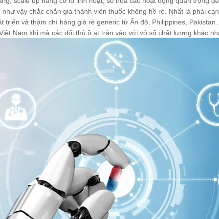
dàng, scale up nâng cỡ lô linh hoạt, số hóa các hoạt động quan trọng đ
 vậy chắc chắn giá thành viên thuốc không hề rẻ. Nhất là phải cạnh t
 triển và thậm chí hàng giá rẻ generic từ Ấn độ, Philippines, Pakista
ệt Nam khi mà các đối thủ ồ ạt tràn vào với vô số chất lượng khác nh