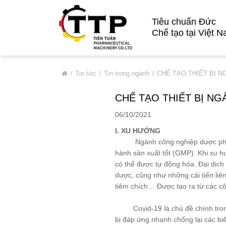
Tiêu chuẩn Đức
Chế tạo tại Việt 
VỀ CHÚNG TÔI
Tin tức
Tin trong ngành
CHẾ TẠO THIẾT BỊ 
Giới Thiệu Chung
CHẾ TẠO THIẾT BỊ NG
Thông Tin Cơ Bản
06/10/2021
Đối Tác Tiêu Biểu
I. XU HƯỚNG
Thị Trường
Ngành công nghiệp dược phẩm tuân
hành sản xuất tốt (GMP). Khi xu hư
Quá Trình Phát Triển
có thể được tự động hóa. Đại dịch
Hệ Thống Chất Lượng
dược, cũng như những cải tiến liê
tiêm chích… Được tạo ra từ các cô
Chính Sách Bảo Mật
DỊCH VỤ
Covid-19 là chủ đề chính trong n
bị đáp ứng nhanh chống lại các biế
SẢN PHẨM