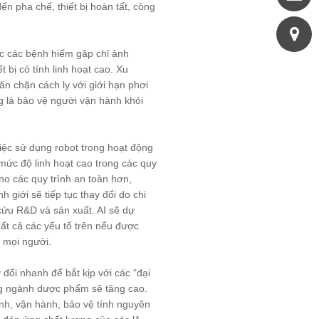
n pha chế, thiết bị hoàn tất, công
c các bệnh hiếm gặp chỉ ảnh
bị có tính linh hoạt cao. Xu
n chặn cách ly với giới hạn phơi
g là bảo vệ người vận hành khỏi
c sử dụng robot trong hoạt động
mức độ linh hoạt cao trong các quy
cho các quy trình an toàn hơn,
 giới sẽ tiếp tục thay đổi do chi
cứu R&D và sản xuất. AI sẽ dự
ất cả các yếu tố trên nếu được
o mọi người.
i nhanh để bắt kịp với các “đại
ong ngành dược phẩm sẽ tăng cao.
rình, vận hành, bảo vệ tính nguyên