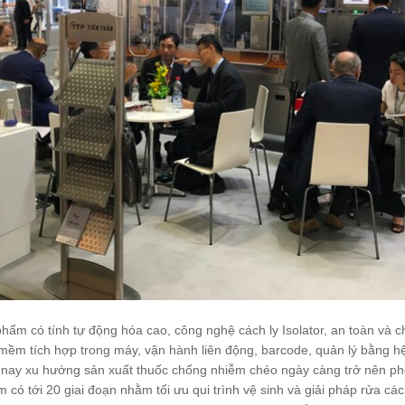
có tính tự động hóa cao, công nghệ cách ly Isolator, an toàn và c
mềm tích hợp trong máy, vận hành liên động, barcode, quản lý bằng h
 nay xu hướng sản xuất thuốc chống nhiễm chéo ngày càng trở nên phổ
có tới 20 giai đoạn nhằm tối ưu qui trình vệ sinh và giải pháp rửa các 