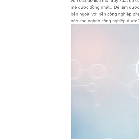
vẹn của dữ liệu thô, truy xuất dễ 
mẻ được đồng nhất…Để làm được như
QUY TẮC ỨNG XỬ
bên ngoài với nền công nghiệp phát
nào cho ngành công nghiệp dược Vi
MUA HÀNG
TUYỂN DỤNG