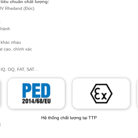
tiêu chuẩn chất lượng:
UV Rheiland (Đức)
D
 hành
ộ khác nhau
ạt cao, chính xác
, IQ, OQ, FAT, SAT…
Hệ thống chất lượng tại TTP
: