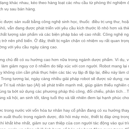
 dạng khác nhau, kéo theo hàng loạt các nhu cầu từ phòng thí nghiệm đế
ch vụ sau bán hàng.
ược sản xuất bằng công nghệ sinh học, thuốc điều trị ung thư, hoặ
 vẫn đang được phát triển với yêu cầu kích thước lô nhỏ hơn và thiết 
chất lượng sản phẩm và các biện pháp bảo vệ cao nhất. Công nghệ ngă
ở nên phổ biến. Ở đây, thiết bị ngăn chặn có nhiệm vụ rất quan trọn
ường với yêu cầu ngày càng cao.
chủ đề có xu hướng cao hơn nữa trong ngành dược phẩm. Ví dụ, việ
sẽ làm giảm nguy cơ ô nhiễm do tiếp xúc với con người. Robot mang lại 
 không còn cần phải thực hiện các tác vụ lặp đi lặp lại, điều này làm 
 Trong tương lai, ngày càng nhiều giải pháp robot sẽ được sử dụng; ranh
 Trí tuệ nhân tạo (AI) sẽ phát triển mạnh mẽ, giúp giảm thiểu nghiên 
húng ta bớt sử dụng các phương pháp thủ công, đối chiếu, phân tích…T
 xã hội, an sinh tốt, tăng tuổi thọ và tất nhiên đem lại hạnh phúc ch
ong nước với vốn hóa tư nhân hay cổ phần đang có xu hướng thay đổ
ản xuất thuốc trong ngành dược, đòi hỏi máy móc, thiết bị đáp ứng tr
 chí khắt khe nhất, giảm sự can thiệp của con người tác động vào qui t