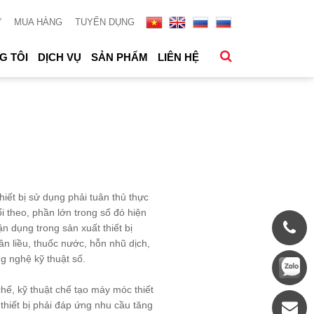
Ử
MUA HÀNG
TUYỂN DỤNG
G TÔI
DỊCH VỤ
SẢN PHẨM
LIÊN HỆ
ết bị sử dụng phải tuân thủ thực
i theo, phần lớn trong số đó hiện
n dụng trong sản xuất thiết bị
n liều, thuốc nước, hỗn nhũ dịch,
ng nghệ kỹ thuật số.
ế, kỹ thuật chế tạo máy móc thiết
 thiết bị phải đáp ứng nhu cầu tăng