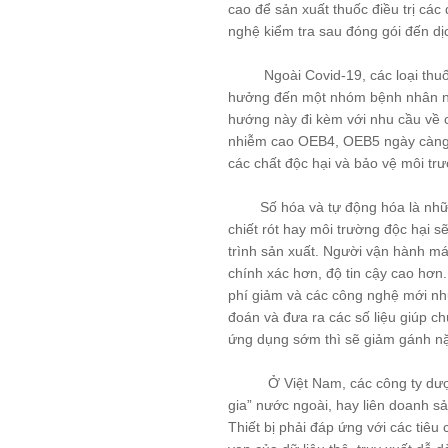
cao để sản xuất thuốc điều trị các
nghệ kiểm tra sau đóng gói đến dị
Xử Lý Nguyên Liệu
Tạo Hạt Cốm
Ngoài Covid-19, các loại thuốc đ
hưởng đến một nhóm bệnh nhân nhỏ,
Tạo Hạt Pellet
hướng này đi kèm với nhu cầu về 
Giải Pháp Trộn Khô
nhiễm cao OEB4, OEB5 ngày càng tr
các chất độc hại và bảo vệ môi tr
Định Hình Sản Phẩm
Đóng Gói
Số hóa và tự động hóa là những 
chiết rót hay môi trường độc hại 
Trung Chuyển Nguyên Liệu
trình sản xuất. Người vận hành máy
Giải Pháp Phòng Độc
chính xác hơn, độ tin cậy cao hơn.
phí giảm và các công nghệ mới như
Giải Pháp Vệ Sinh
đoán và đưa ra các số liệu giúp c
Mạng Scada
ứng dụng sớm thì sẽ giảm gánh nặng
Giải Pháp Trọn Gói
Ở Việt Nam, các công ty dược tr
LIÊN HỆ
gia” nước ngoài, hay liên doanh s
Thiết bị phải đáp ứng với các tiêu
TIN TỨC